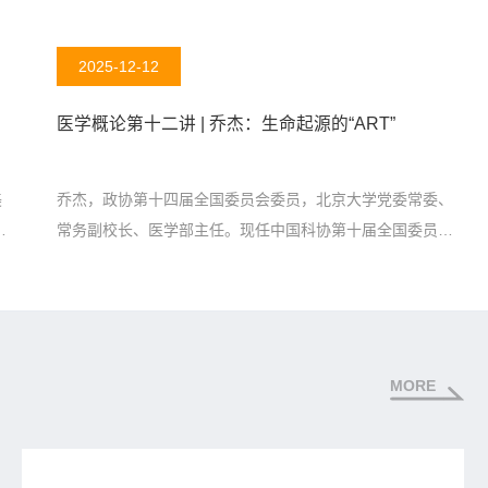
间，将全科医学这门学科，从国际经验讲到中国实践，从病
在
例故事聊到生命关怀。
2025-12-12
医学概论第十二讲 | 乔杰：生命起源的“ART”
美
乔杰，政协第十四届全国委员会委员，北京大学党委常委、
预
常务副校长、医学部主任。现任中国科协第十届全国委员会
副主席、国家妇产疾病临床医学研究中心主任、国家产科专
业医疗质量控制中心主任、中华医学会副会长、中国女医师
协会会长等。她长期致力于妇产及生殖健康相关临床、基础
研究与转化工作，在女性生殖障碍疾病病因及诊疗策略、生
育力保护保存、人类配子及胚胎发育机制、防治遗传性出生
MORE
缺陷等方面进行了深入研究，并持续关注妇幼公共卫生体系
建设，守护妇儿全生命周期健康。