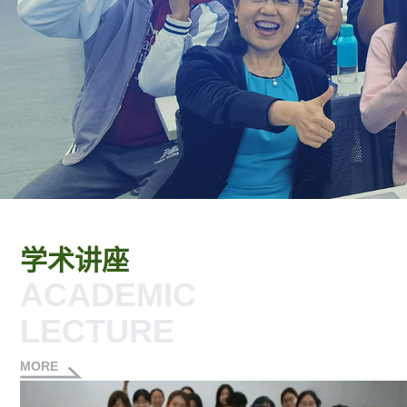
学术讲座
ACADEMIC
LECTURE
MORE