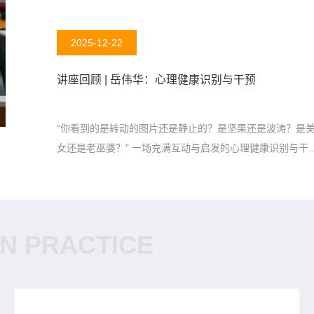
一变革的重要组成部分，AI驱动的聊天机器人正逐渐从信息
工具，转变为能够提供情感回应与心理支持的“数字盟友”，
2025-12-22
健康传播与心理健康领域展现出新的可能性。
讲座回顾 | 岳伟华：心理健康识别与干预
“你看到的是转动的图片还是静止的？是坚果还是波涛？是
女还是老巫婆？” 一场充满互动与启发的心理健康识别与干
讲座，用几个趣味小测试拉开了序幕。来自北京大学第六医
院的岳伟华老师结合临床经验、权威数据与实用方法，带我
们走进心理健康的世界，破解情绪密码，学习干预技巧。
N PRACTICE