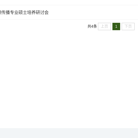
康传播专业硕士培养研讨会
上页
1
下页
共4条