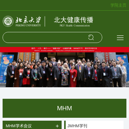
学院主页
关
于
最
我
新
学
们
动
术
健
态
讲
传
MHM
座
实
科
践
学
研
MHM
究
+
MHM学术会议
JMHM学刊