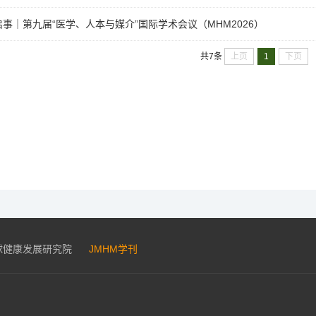
稿启事｜第九届“医学、人本与媒介”国际学术会议（MHM2026）
上页
1
下页
共7条
球健康发展研究院
JMHM学刊