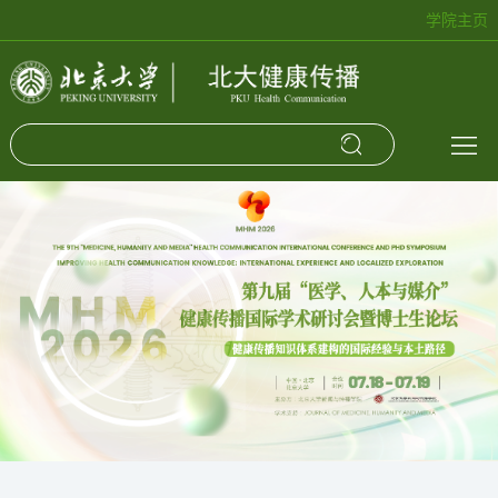
学院主页
关
于
最
我
新
学
们
动
术
健
态
讲
传
MHM
座
实
科
践
学
研
究